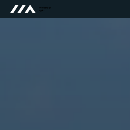
អចលនទ្រព្យ លុច
កម្ពុជា។