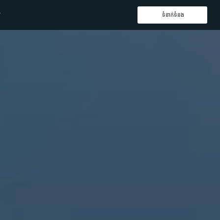
ទំនាក់ទំនង