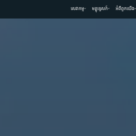
សេវាកម្ម
មគ្គុទ្ទេសក៍
អំពីពួកយើង