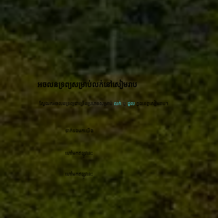
អចលនទ្រព្យសម្រាប់លក់នៅសៀមរាប
ស្វែងរកអចលនទ្រព្យជាច្រើនប្រភេទសម្រាប់
លក់
ឬ
ជួល
ក្នុងខេត្តសៀមរាប។
ទាក់ទងមកយើង
ហៅមកឥឡូវនេះ
ហៅមកឥឡូវនេះ