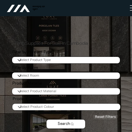
អចលនទ្រព្យ លុច
កម្ពុជា។
Tiling Supplies For Sale In Cambodia
Filter by Product Type
Filter by Room
Product Material
Product Colour
Reset Filters
Search