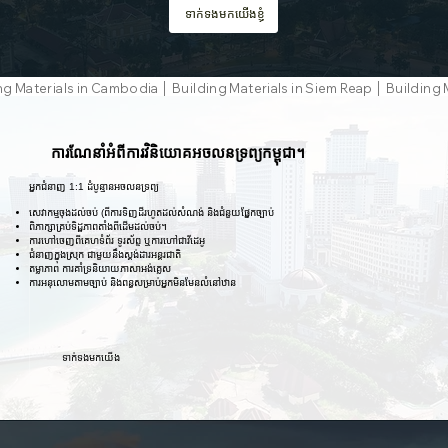
ទាក់ទងមកយើងខ្ញុំ
ng Materials in Cambodia │ Building Materials in Siem Reap │ Buildi
ការណែនាំអំពីការវិនិយោគអចលនទ្រព្យកម្ពុជា។
អ្នកជំនាញ 1:1 ដំបូន្មានអចលនទ្រព្យ
សេវាកម្មចុងដល់ចប់ (ពីការទិញដីរហូតដល់សំណង់ និងជំនួយផ្នែកច្បាប់
ពិភាក្សាគ្រប់ទិដ្ឋភាពតាំងពីដើមដល់ចប់។
ការហៅចេញពីគេហទំព័រ ទូរស័ព្ទ ឬការហៅជាវីដេអូ
ជំនាញក្នុងស្រុក ជាមួយនឹងស្តង់ដារអន្តរជាតិ
តម្លាភាព ការគាំទ្រនិយាយភាសាអង់គ្លេស
ការអនុលោមតាមច្បាប់ និងពន្ធសម្រាប់អ្នកមិនមែនលំនៅឋាន
ទាក់ទងមកយើង