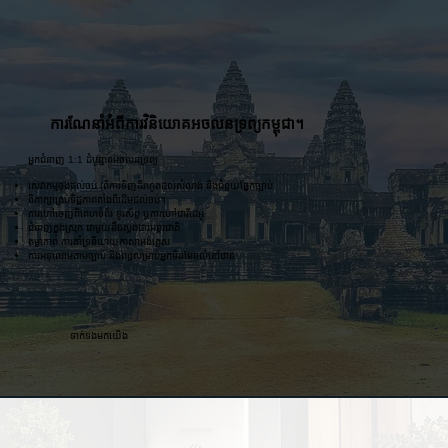
ការណែនាំអំពីការវិនិយោគអចលនទ្រព្យកម្ពុជា។
អ្នកជំនាញ 1:1 ដំបូន្មានអចលនទ្រព្យ
សេវាកម្មចុងដល់ចប់ (ពីការទិញដីរហូតដល់សំណង់ និងជំនួយផ្នែកច្បាប់
ពិភាក្សាគ្រប់ទិដ្ឋភាពតាំងពីដើមដល់ចប់។
ការហៅចេញពីគេហទំព័រ ទូរស័ព្ទ ឬការហៅជាវីដេអូ
ជំនាញក្នុងស្រុក ជាមួយនឹងស្តង់ដារអន្តរជាតិ
តម្លាភាព ការគាំទ្រនិយាយភាសាអង់គ្លេស
ការអនុលោមតាមច្បាប់ និងពន្ធសម្រាប់អ្នកមិនមែនលំនៅឋាន
ទាក់ទងមកយើង