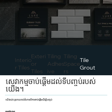
Exteri
Tiling
Tiling
Interio
Tile
or
Adhes
Space
r Tiles
Grout
Tiles
ive
rs
សេវាកម្មចាប់ផ្តើមដល់ទីបញ្ចប់របស់
យើង។
យើងដោះស្រាយរាល់ជំហានពីការចាប់ផ្តើមដើម្បីបញ្ចប់
តម្រងស្វែងរក