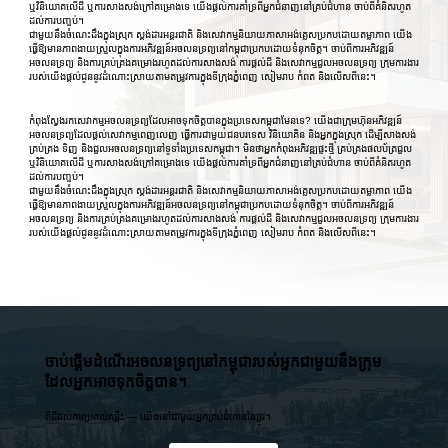
ឬវិនិយោគលើដី ឬការសាងសង់ក្រៅគម្រោងទេ យើងផ្តល់ការគាំទ្រពីអ្នកជំនាញនៅគ្រប់ជំហាន ចាប់ពីគំនិតរហូត
ដល់ការបញ្ចប់។
ជាមួយនឹងចំណេះដឹងក្នុងស្រុក ស្តង់ដារអន្តរជាតិ និងសេវាកម្មនិយាយភាសាអង់គ្លេសប្រកបដោយតម្លាភាព យើង
ធ្វើឱ្យមានភាពងាយស្រួលក្នុងការអភិវឌ្ឍន៍អចលនទ្រព្យនៅកម្ពុជាប្រកបដោយទំនុកចិត្ត។ ចាប់ពីការអភិវឌ្ឍន៍
អចលនទ្រព្យ និងការគ្រប់គ្រងគម្រោងរហូតដល់ការសាងសង់ ការផ្តល់ដី និងសេវាកម្មជួលអចលនទ្រព្យ ក្រុមការងារ
របស់យើងផ្តល់ជូននូវដំណោះស្រាយតាមតម្រូវការក្នុងទីក្រុងភ្នំពេញ សៀមរាប កំពត និងលើសពីនេះ។
កំពុងស្វែងរកសេវាកម្មអចលនទ្រព្យដែលអាចទុកចិត្តបានក្នុងប្រទេសកម្ពុជាមែនទេ? យើងជាក្រុមហ៊ុនអភិវឌ្ឍន៍
អចលនទ្រព្យដែលផ្តល់សេវាកម្មពេញលេញ ធ្វើការជាមួយជនបរទេស វិនិយោគិន និងអ្នកក្នុងស្រុក ដើម្បីសាងសង់
គ្រប់គ្រង ទិញ និងជួលអចលនទ្រព្យនៅទូទាំងប្រទេសកម្ពុជា។ មិនថាអ្នកកំពុងអភិវឌ្ឍផ្ទះថ្មី គ្រប់គ្រងផលប័ត្រជួល
ឬវិនិយោគលើដី ឬការសាងសង់ក្រៅគម្រោងទេ យើងផ្តល់ការគាំទ្រពីអ្នកជំនាញនៅគ្រប់ជំហាន ចាប់ពីគំនិតរហូត
ដល់ការបញ្ចប់។
ជាមួយនឹងចំណេះដឹងក្នុងស្រុក ស្តង់ដារអន្តរជាតិ និងសេវាកម្មនិយាយភាសាអង់គ្លេសប្រកបដោយតម្លាភាព យើង
ធ្វើឱ្យមានភាពងាយស្រួលក្នុងការអភិវឌ្ឍន៍អចលនទ្រព្យនៅកម្ពុជាប្រកបដោយទំនុកចិត្ត។ ចាប់ពីការអភិវឌ្ឍន៍
អចលនទ្រព្យ និងការគ្រប់គ្រងគម្រោងរហូតដល់ការសាងសង់ ការផ្តល់ដី និងសេវាកម្មជួលអចលនទ្រព្យ ក្រុមការងារ
របស់យើងផ្តល់ជូននូវដំណោះស្រាយតាមតម្រូវការក្នុងទីក្រុងភ្នំពេញ សៀមរាប កំពត និងលើសពីនេះ។
ចាប់ផ្តើមដំណើរអចលនទ្រព្យនៅកម្ពុជារបស់អ្នកជាមួយនឹងក្រុម
ដែលអ្នកអាចទុកចិត្តបាន។
ពីដីដល់ការប្រគល់គន្លឹះ — យើងនៅជាមួយអ្នកគ្រប់ជំហាននៃផ្លូវ។