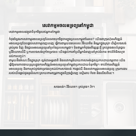
សេវាកម្មអចលនទ្រព្យនៅកម្ពុជា
សេវាកម្មអចលនវត្ថុជាទីទុកចិត្តរបស់អ្នកនៅកម្ពុជា
កំពុងស្វែងរកសេវាកម្មអចលនទ្រព្យដែលអាចទុកចិត្តបានក្នុងប្រទេសកម្ពុជាមែនទេ? យើងជាក្រុមហ៊ុនអភិវឌ្ឍន៍
អចលនទ្រព្យដែលផ្តល់សេវាកម្មពេញលេញ ធ្វើការជាមួយជនបរទេស វិនិយោគិន និងអ្នកក្នុងស្រុក ដើម្បីសាងសង់
គ្រប់គ្រង ទិញ និងជួលអចលនទ្រព្យនៅទូទាំងប្រទេសកម្ពុជា។ មិនថាអ្នកកំពុងអភិវឌ្ឍផ្ទះថ្មី គ្រប់គ្រងផលប័ត្រជួល
ឬវិនិយោគលើដី ឬការសាងសង់ក្រៅគម្រោងទេ យើងផ្តល់ការគាំទ្រពីអ្នកជំនាញនៅគ្រប់ជំហាន ចាប់ពីគំនិតរហូត
ដល់ការបញ្ចប់។
ជាមួយនឹងចំណេះដឹងក្នុងស្រុក ស្តង់ដារអន្តរជាតិ និងសេវាកម្មនិយាយភាសាអង់គ្លេសប្រកបដោយតម្លាភាព យើង
ធ្វើឱ្យមានភាពងាយស្រួលក្នុងការអភិវឌ្ឍន៍អចលនទ្រព្យនៅកម្ពុជាប្រកបដោយទំនុកចិត្ត។ ចាប់ពីការអភិវឌ្ឍន៍
អចលនទ្រព្យ និងការគ្រប់គ្រងគម្រោងរហូតដល់ការសាងសង់ ការផ្តល់ដី និងសេវាកម្មជួលអចលនទ្រព្យ ក្រុមការងារ
របស់យើងផ្តល់ជូននូវដំណោះស្រាយតាមតម្រូវការក្នុងទីក្រុងភ្នំពេញ សៀមរាប កំពត និងលើសពីនេះ។
សាងសង់។ វិនិយោគ។ គ្រប់គ្រង។ រីក។