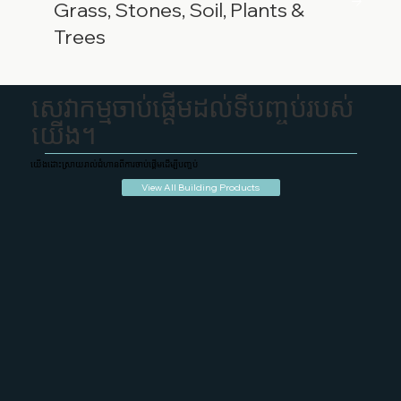
Grass, Stones, Soil, Plants &
Trees
សេវាកម្មចាប់ផ្តើមដល់ទីបញ្ចប់របស់
យើង។
យើងដោះស្រាយរាល់ជំហានពីការចាប់ផ្តើមដើម្បីបញ្ចប់
View All Building Products