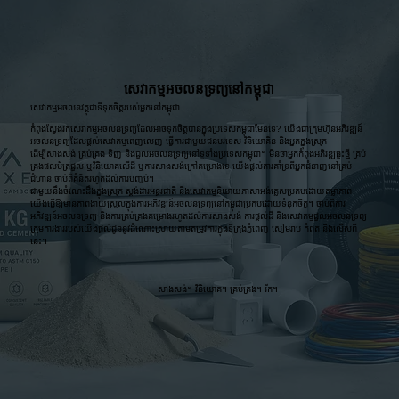
សេវាកម្មអចលនទ្រព្យនៅកម្ពុជា
សេវាកម្មអចលនវត្ថុជាទីទុកចិត្តរបស់អ្នកនៅកម្ពុជា
កំពុងស្វែងរកសេវាកម្មអចលនទ្រព្យដែលអាចទុកចិត្តបានក្នុងប្រទេសកម្ពុជាមែនទេ? យើងជាក្រុមហ៊ុនអភិវឌ្ឍន៍
អចលនទ្រព្យដែលផ្តល់សេវាកម្មពេញលេញ ធ្វើការជាមួយជនបរទេស វិនិយោគិន និងអ្នកក្នុងស្រុក
ដើម្បីសាងសង់ គ្រប់គ្រង ទិញ និងជួលអចលនទ្រព្យនៅទូទាំងប្រទេសកម្ពុជា។ មិនថាអ្នកកំពុងអភិវឌ្ឍផ្ទះថ្មី គ្រប់
គ្រងផលប័ត្រជួល ឬវិនិយោគលើដី ឬការសាងសង់ក្រៅគម្រោងទេ យើងផ្តល់ការគាំទ្រពីអ្នកជំនាញនៅគ្រប់
ជំហាន ចាប់ពីគំនិតរហូតដល់ការបញ្ចប់។
ជាមួយនឹងចំណេះដឹងក្នុងស្រុក ស្តង់ដារអន្តរជាតិ និងសេវាកម្មនិយាយភាសាអង់គ្លេសប្រកបដោយតម្លាភាព
យើងធ្វើឱ្យមានភាពងាយស្រួលក្នុងការអភិវឌ្ឍន៍អចលនទ្រព្យនៅកម្ពុជាប្រកបដោយទំនុកចិត្ត។ ចាប់ពីការ
អភិវឌ្ឍន៍អចលនទ្រព្យ និងការគ្រប់គ្រងគម្រោងរហូតដល់ការសាងសង់ ការផ្តល់ដី និងសេវាកម្មជួលអចលនទ្រព្យ
ក្រុមការងាររបស់យើងផ្តល់ជូននូវដំណោះស្រាយតាមតម្រូវការក្នុងទីក្រុងភ្នំពេញ សៀមរាប កំពត និងលើសពី
នេះ។
សាងសង់។ វិនិយោគ។ គ្រប់គ្រង។ រីក។