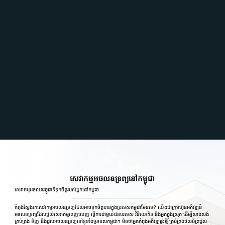
សេវាកម្មអចលនទ្រព្យនៅកម្ពុជា
សេវាកម្មអចលនវត្ថុជាទីទុកចិត្តរបស់អ្នកនៅកម្ពុជា
កំពុងស្វែងរកសេវាកម្មអចលនទ្រព្យដែលអាចទុកចិត្តបានក្នុងប្រទេសកម្ពុជាមែនទេ? យើងជាក្រុមហ៊ុនអភិវឌ្ឍន៍
អចលនទ្រព្យដែលផ្តល់សេវាកម្មពេញលេញ ធ្វើការជាមួយជនបរទេស វិនិយោគិន និងអ្នកក្នុងស្រុក ដើម្បីសាងសង់
គ្រប់គ្រង ទិញ និងជួលអចលនទ្រព្យនៅទូទាំងប្រទេសកម្ពុជា។ មិនថាអ្នកកំពុងអភិវឌ្ឍផ្ទះថ្មី គ្រប់គ្រងផលប័ត្រជួល