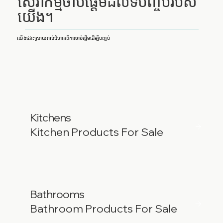
សេវាកម្មចាប់ផ្តើមដល់ទីបញ្ចប់របស់
យើង។
យើងដោះស្រាយរាល់ជំហានពីការចាប់ផ្តើមដើម្បីបញ្ចប់
Kitchens
Kitchen Products For Sale
Bathrooms
Bathroom Products For Sale