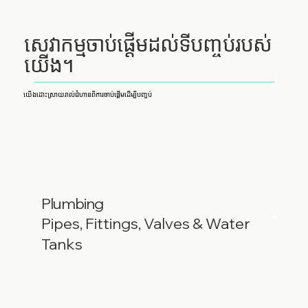
សេវាកម្មចាប់ផ្តើមដល់ទីបញ្ចប់របស់
យើង។
យើងដោះស្រាយរាល់ជំហានពីការចាប់ផ្តើមដើម្បីបញ្ចប់
Plumbing
Pipes, Fittings, Valves & Water
Tanks